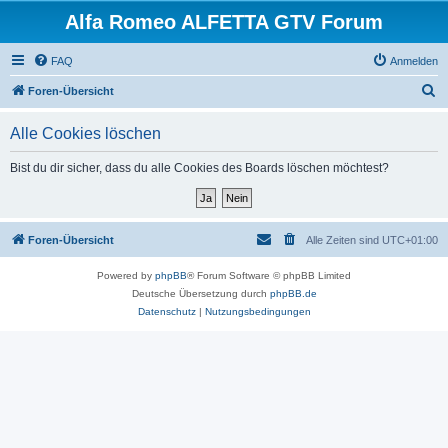
Alfa Romeo ALFETTA GTV Forum
FAQ
Anmelden
S
Foren-Übersicht
u
Alle Cookies löschen
c
h
Bist du dir sicher, dass du alle Cookies des Boards löschen möchtest?
e
Foren-Übersicht
Alle Zeiten sind
UTC+01:00
Powered by
phpBB
® Forum Software © phpBB Limited
Deutsche Übersetzung durch
phpBB.de
Datenschutz
|
Nutzungsbedingungen