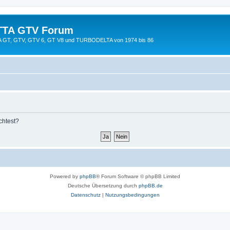
TTA GTV Forum
TTA GT, GTV, GTV 6, GT V8 und TURBODELTA von 1974 bis 86
chtest?
Powered by
phpBB
® Forum Software © phpBB Limited
Deutsche Übersetzung durch
phpBB.de
Datenschutz
|
Nutzungsbedingungen