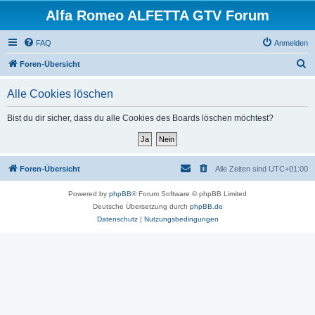
Alfa Romeo ALFETTA GTV Forum
FAQ
Anmelden
S
Foren-Übersicht
u
Alle Cookies löschen
c
h
Bist du dir sicher, dass du alle Cookies des Boards löschen möchtest?
e
Foren-Übersicht
Alle Zeiten sind
UTC+01:00
Powered by
phpBB
® Forum Software © phpBB Limited
Deutsche Übersetzung durch
phpBB.de
Datenschutz
|
Nutzungsbedingungen