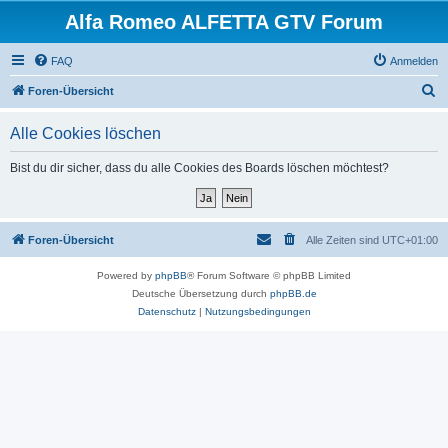
Alfa Romeo ALFETTA GTV Forum
FAQ
Anmelden
S
Foren-Übersicht
u
Alle Cookies löschen
c
h
Bist du dir sicher, dass du alle Cookies des Boards löschen möchtest?
e
Foren-Übersicht
Alle Zeiten sind
UTC+01:00
Powered by
phpBB
® Forum Software © phpBB Limited
Deutsche Übersetzung durch
phpBB.de
Datenschutz
|
Nutzungsbedingungen