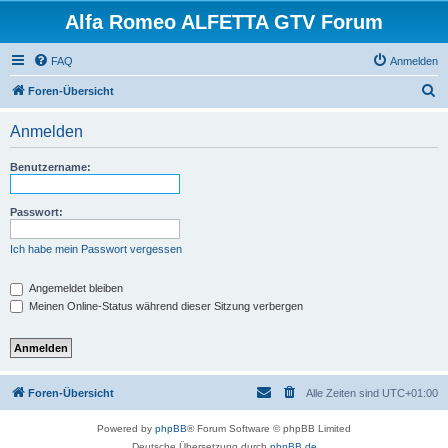
Alfa Romeo ALFETTA GTV Forum
FAQ
Anmelden
S
Foren-Übersicht
u
Anmelden
c
h
Benutzername:
e
Passwort:
Ich habe mein Passwort vergessen
Angemeldet bleiben
Meinen Online-Status während dieser Sitzung verbergen
Foren-Übersicht
Alle Zeiten sind
UTC+01:00
Powered by
phpBB
® Forum Software © phpBB Limited
Deutsche Übersetzung durch
phpBB.de