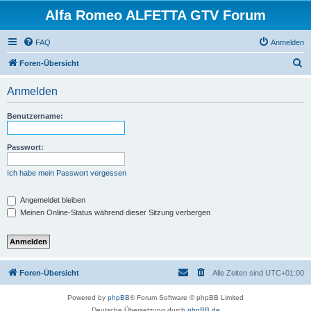
Alfa Romeo ALFETTA GTV Forum
FAQ
Anmelden
S
Foren-Übersicht
u
Anmelden
c
h
Benutzername:
e
Passwort:
Ich habe mein Passwort vergessen
Angemeldet bleiben
Meinen Online-Status während dieser Sitzung verbergen
Foren-Übersicht
Alle Zeiten sind
UTC+01:00
Powered by
phpBB
® Forum Software © phpBB Limited
Deutsche Übersetzung durch
phpBB.de