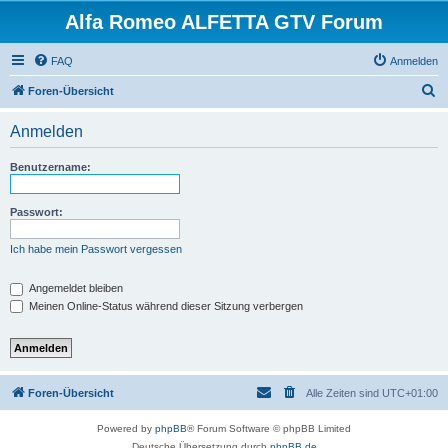
Alfa Romeo ALFETTA GTV Forum
FAQ
Anmelden
S
Foren-Übersicht
u
Anmelden
c
h
Benutzername:
e
Passwort:
Ich habe mein Passwort vergessen
Angemeldet bleiben
Meinen Online-Status während dieser Sitzung verbergen
Foren-Übersicht
Alle Zeiten sind
UTC+01:00
Powered by
phpBB
® Forum Software © phpBB Limited
Deutsche Übersetzung durch
phpBB.de