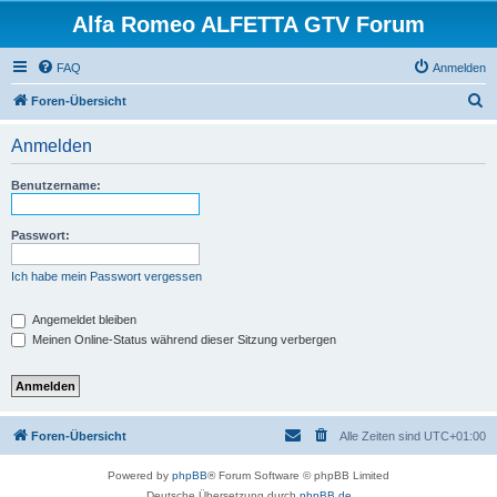
Alfa Romeo ALFETTA GTV Forum
FAQ
Anmelden
S
Foren-Übersicht
u
Anmelden
c
h
Benutzername:
e
Passwort:
Ich habe mein Passwort vergessen
Angemeldet bleiben
Meinen Online-Status während dieser Sitzung verbergen
Foren-Übersicht
Alle Zeiten sind
UTC+01:00
Powered by
phpBB
® Forum Software © phpBB Limited
Deutsche Übersetzung durch
phpBB.de