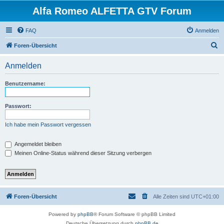
Alfa Romeo ALFETTA GTV Forum
FAQ
Anmelden
S
Foren-Übersicht
u
Anmelden
c
h
Benutzername:
e
Passwort:
Ich habe mein Passwort vergessen
Angemeldet bleiben
Meinen Online-Status während dieser Sitzung verbergen
Foren-Übersicht
Alle Zeiten sind
UTC+01:00
Powered by
phpBB
® Forum Software © phpBB Limited
Deutsche Übersetzung durch
phpBB.de