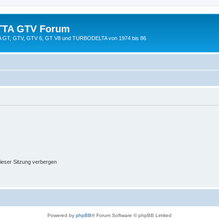
TTA GTV Forum
TTA GT, GTV, GTV 6, GT V8 und TURBODELTA von 1974 bis 86
ieser Sitzung verbergen
Powered by
phpBB
® Forum Software © phpBB Limited