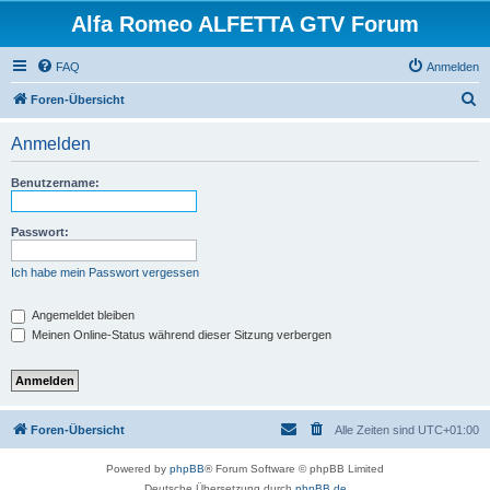
Alfa Romeo ALFETTA GTV Forum
FAQ
Anmelden
S
Foren-Übersicht
u
Anmelden
c
h
Benutzername:
e
Passwort:
Ich habe mein Passwort vergessen
Angemeldet bleiben
Meinen Online-Status während dieser Sitzung verbergen
Foren-Übersicht
Alle Zeiten sind
UTC+01:00
Powered by
phpBB
® Forum Software © phpBB Limited
Deutsche Übersetzung durch
phpBB.de