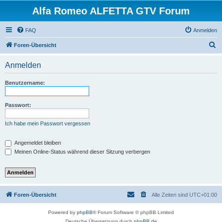
Alfa Romeo ALFETTA GTV Forum
FAQ
Anmelden
S
Foren-Übersicht
u
Anmelden
c
h
Benutzername:
e
Passwort:
Ich habe mein Passwort vergessen
Angemeldet bleiben
Meinen Online-Status während dieser Sitzung verbergen
Foren-Übersicht
Alle Zeiten sind
UTC+01:00
Powered by
phpBB
® Forum Software © phpBB Limited
Deutsche Übersetzung durch
phpBB.de