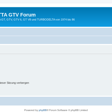
TTA GTV Forum
TTA GT, GTV, GTV 6, GT V8 und TURBODELTA von 1974 bis 86
ieser Sitzung verbergen
Powered by
phpBB
® Forum Software © phpBB Limited