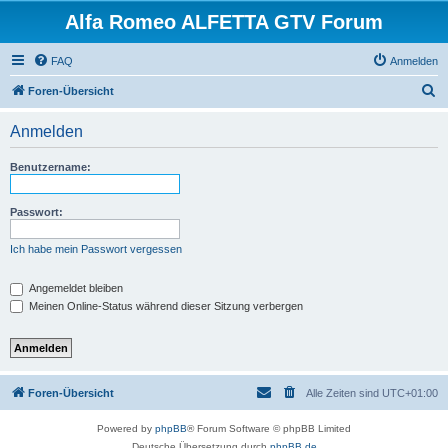
Alfa Romeo ALFETTA GTV Forum
FAQ
Anmelden
S
Foren-Übersicht
u
Anmelden
c
h
Benutzername:
e
Passwort:
Ich habe mein Passwort vergessen
Angemeldet bleiben
Meinen Online-Status während dieser Sitzung verbergen
Foren-Übersicht
Alle Zeiten sind
UTC+01:00
Powered by
phpBB
® Forum Software © phpBB Limited
Deutsche Übersetzung durch
phpBB.de