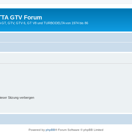
TTA GTV Forum
TTA GT, GTV, GTV 6, GT V8 und TURBODELTA von 1974 bis 86
ieser Sitzung verbergen
Powered by
phpBB
® Forum Software © phpBB Limited