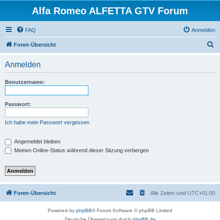
Alfa Romeo ALFETTA GTV Forum
FAQ
Anmelden
S
Foren-Übersicht
u
Anmelden
c
h
Benutzername:
e
Passwort:
Ich habe mein Passwort vergessen
Angemeldet bleiben
Meinen Online-Status während dieser Sitzung verbergen
Foren-Übersicht
Alle Zeiten sind
UTC+01:00
Powered by
phpBB
® Forum Software © phpBB Limited
Deutsche Übersetzung durch
phpBB.de