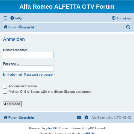
Alfa Romeo ALFETTA GTV Forum
FAQ
Anmelden
S
Foren-Übersicht
u
Anmelden
c
h
Benutzername:
e
Passwort:
Ich habe mein Passwort vergessen
Angemeldet bleiben
Meinen Online-Status während dieser Sitzung verbergen
Foren-Übersicht
Alle Zeiten sind
UTC+01:00
Powered by
phpBB
® Forum Software © phpBB Limited
Deutsche Übersetzung durch
phpBB.de