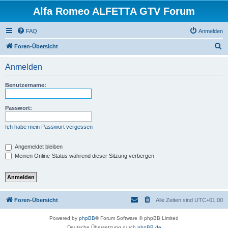
Alfa Romeo ALFETTA GTV Forum
FAQ
Anmelden
S
Foren-Übersicht
u
Anmelden
c
h
Benutzername:
e
Passwort:
Ich habe mein Passwort vergessen
Angemeldet bleiben
Meinen Online-Status während dieser Sitzung verbergen
Foren-Übersicht
Alle Zeiten sind
UTC+01:00
Powered by
phpBB
® Forum Software © phpBB Limited
Deutsche Übersetzung durch
phpBB.de