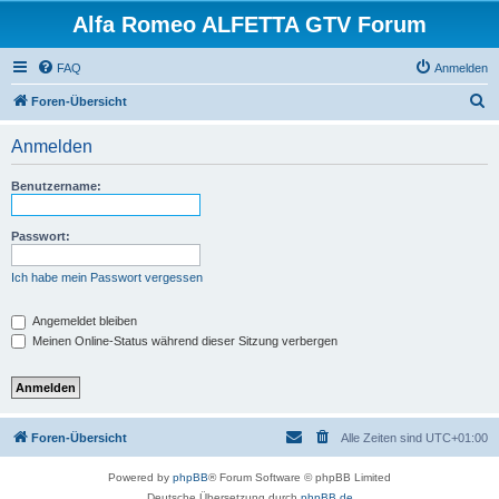
Alfa Romeo ALFETTA GTV Forum
FAQ
Anmelden
S
Foren-Übersicht
u
Anmelden
c
h
Benutzername:
e
Passwort:
Ich habe mein Passwort vergessen
Angemeldet bleiben
Meinen Online-Status während dieser Sitzung verbergen
Foren-Übersicht
Alle Zeiten sind
UTC+01:00
Powered by
phpBB
® Forum Software © phpBB Limited
Deutsche Übersetzung durch
phpBB.de