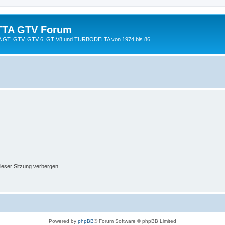
TTA GTV Forum
TTA GT, GTV, GTV 6, GT V8 und TURBODELTA von 1974 bis 86
ieser Sitzung verbergen
Powered by
phpBB
® Forum Software © phpBB Limited