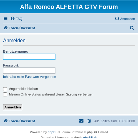
Alfa Romeo ALFETTA GTV Forum
FAQ
Anmelden
S
Foren-Übersicht
u
Anmelden
c
h
Benutzername:
e
Passwort:
Ich habe mein Passwort vergessen
Angemeldet bleiben
Meinen Online-Status während dieser Sitzung verbergen
Foren-Übersicht
Alle Zeiten sind
UTC+01:00
Powered by
phpBB
® Forum Software © phpBB Limited
Deutsche Übersetzung durch
phpBB.de