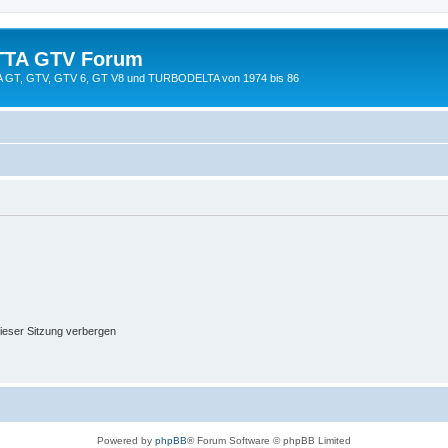
TTA GTV Forum
TTA GT, GTV, GTV 6, GT V8 und TURBODELTA von 1974 bis 86
ieser Sitzung verbergen
Powered by
phpBB
® Forum Software © phpBB Limited