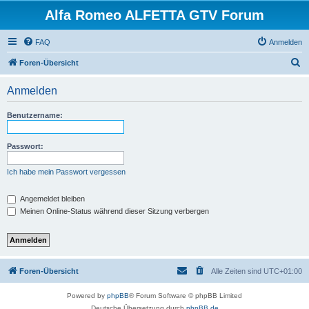
Alfa Romeo ALFETTA GTV Forum
FAQ
Anmelden
S
Foren-Übersicht
u
Anmelden
c
h
Benutzername:
e
Passwort:
Ich habe mein Passwort vergessen
Angemeldet bleiben
Meinen Online-Status während dieser Sitzung verbergen
Foren-Übersicht
Alle Zeiten sind
UTC+01:00
Powered by
phpBB
® Forum Software © phpBB Limited
Deutsche Übersetzung durch
phpBB.de