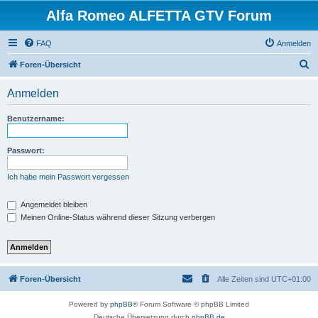
Alfa Romeo ALFETTA GTV Forum
FAQ
Anmelden
S
Foren-Übersicht
u
Anmelden
c
h
Benutzername:
e
Passwort:
Ich habe mein Passwort vergessen
Angemeldet bleiben
Meinen Online-Status während dieser Sitzung verbergen
Foren-Übersicht
Alle Zeiten sind
UTC+01:00
Powered by
phpBB
® Forum Software © phpBB Limited
Deutsche Übersetzung durch
phpBB.de