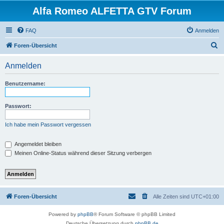
Alfa Romeo ALFETTA GTV Forum
FAQ
Anmelden
S
Foren-Übersicht
u
Anmelden
c
h
Benutzername:
e
Passwort:
Ich habe mein Passwort vergessen
Angemeldet bleiben
Meinen Online-Status während dieser Sitzung verbergen
Foren-Übersicht
Alle Zeiten sind
UTC+01:00
Powered by
phpBB
® Forum Software © phpBB Limited
Deutsche Übersetzung durch
phpBB.de