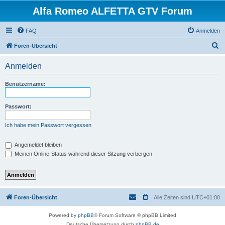
Alfa Romeo ALFETTA GTV Forum
FAQ
Anmelden
S
Foren-Übersicht
u
Anmelden
c
h
Benutzername:
e
Passwort:
Ich habe mein Passwort vergessen
Angemeldet bleiben
Meinen Online-Status während dieser Sitzung verbergen
Foren-Übersicht
Alle Zeiten sind
UTC+01:00
Powered by
phpBB
® Forum Software © phpBB Limited
Deutsche Übersetzung durch
phpBB.de