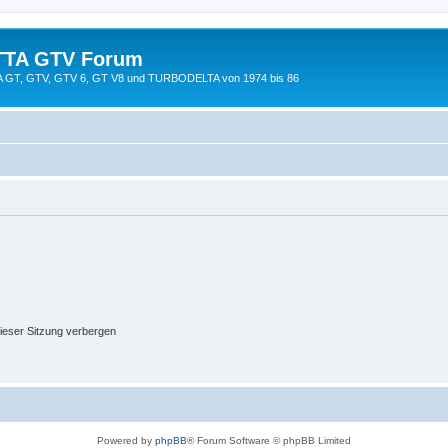
TTA GTV Forum
TTA GT, GTV, GTV 6, GT V8 und TURBODELTA von 1974 bis 86
ieser Sitzung verbergen
Powered by
phpBB
® Forum Software © phpBB Limited