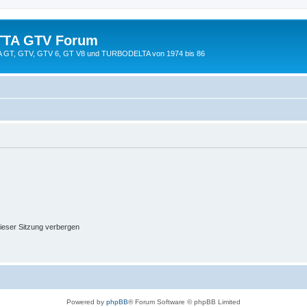
TTA GTV Forum
TTA GT, GTV, GTV 6, GT V8 und TURBODELTA von 1974 bis 86
ieser Sitzung verbergen
Powered by
phpBB
® Forum Software © phpBB Limited