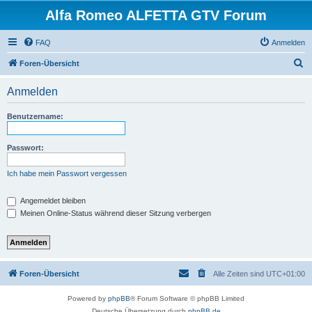
Alfa Romeo ALFETTA GTV Forum
FAQ
Anmelden
S
Foren-Übersicht
u
Anmelden
c
h
Benutzername:
e
Passwort:
Ich habe mein Passwort vergessen
Angemeldet bleiben
Meinen Online-Status während dieser Sitzung verbergen
Foren-Übersicht
Alle Zeiten sind
UTC+01:00
Powered by
phpBB
® Forum Software © phpBB Limited
Deutsche Übersetzung durch
phpBB.de