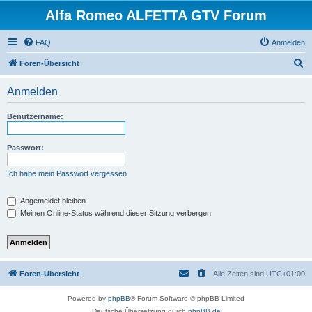
Alfa Romeo ALFETTA GTV Forum
FAQ
Anmelden
S
Foren-Übersicht
u
Anmelden
c
h
Benutzername:
e
Passwort:
Ich habe mein Passwort vergessen
Angemeldet bleiben
Meinen Online-Status während dieser Sitzung verbergen
Foren-Übersicht
Alle Zeiten sind
UTC+01:00
Powered by
phpBB
® Forum Software © phpBB Limited
Deutsche Übersetzung durch
phpBB.de