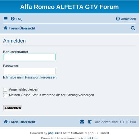
Alfa Romeo ALFETTA GTV Forum
FAQ
Anmelden
S
Foren-Übersicht
u
Anmelden
c
h
Benutzername:
e
Passwort:
Ich habe mein Passwort vergessen
Angemeldet bleiben
Meinen Online-Status während dieser Sitzung verbergen
Foren-Übersicht
Alle Zeiten sind
UTC+01:00
Powered by
phpBB
® Forum Software © phpBB Limited
Deutsche Übersetzung durch
phpBB.de