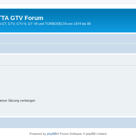
TTA GTV Forum
TTA GT, GTV, GTV 6, GT V8 und TURBODELTA von 1974 bis 86
ieser Sitzung verbergen
Powered by
phpBB
® Forum Software © phpBB Limited