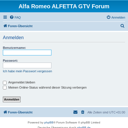
Alfa Romeo ALFETTA GTV Forum
FAQ
Anmelden
S
Foren-Übersicht
u
Anmelden
c
h
Benutzername:
e
Passwort:
Ich habe mein Passwort vergessen
Angemeldet bleiben
Meinen Online-Status während dieser Sitzung verbergen
Foren-Übersicht
Alle Zeiten sind
UTC+01:00
Powered by
phpBB
® Forum Software © phpBB Limited
Deutsche Übersetzung durch
phpBB.de