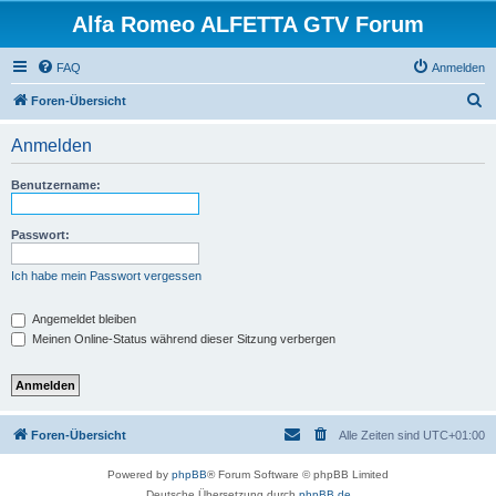
Alfa Romeo ALFETTA GTV Forum
FAQ
Anmelden
S
Foren-Übersicht
u
Anmelden
c
h
Benutzername:
e
Passwort:
Ich habe mein Passwort vergessen
Angemeldet bleiben
Meinen Online-Status während dieser Sitzung verbergen
Foren-Übersicht
Alle Zeiten sind
UTC+01:00
Powered by
phpBB
® Forum Software © phpBB Limited
Deutsche Übersetzung durch
phpBB.de