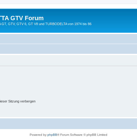
TTA GTV Forum
TTA GT, GTV, GTV 6, GT V8 und TURBODELTA von 1974 bis 86
ieser Sitzung verbergen
Powered by
phpBB
® Forum Software © phpBB Limited