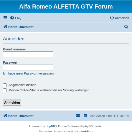
Alfa Romeo ALFETTA GTV Forum
FAQ
Anmelden
S
Foren-Übersicht
u
Anmelden
c
h
Benutzername:
e
Passwort:
Ich habe mein Passwort vergessen
Angemeldet bleiben
Meinen Online-Status während dieser Sitzung verbergen
Foren-Übersicht
Alle Zeiten sind
UTC+01:00
Powered by
phpBB
® Forum Software © phpBB Limited
Deutsche Übersetzung durch
phpBB.de