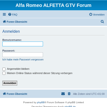
Alfa Romeo ALFETTA GTV Forum
FAQ
Anmelden
S
Foren-Übersicht
u
Anmelden
c
h
Benutzername:
e
Passwort:
Ich habe mein Passwort vergessen
Angemeldet bleiben
Meinen Online-Status während dieser Sitzung verbergen
Foren-Übersicht
Alle Zeiten sind
UTC+01:00
Powered by
phpBB
® Forum Software © phpBB Limited
Deutsche Übersetzung durch
phpBB.de