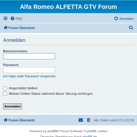
Alfa Romeo ALFETTA GTV Forum
FAQ
Anmelden
S
Foren-Übersicht
u
Anmelden
c
h
Benutzername:
e
Passwort:
Ich habe mein Passwort vergessen
Angemeldet bleiben
Meinen Online-Status während dieser Sitzung verbergen
Foren-Übersicht
Alle Zeiten sind
UTC+01:00
Powered by
phpBB
® Forum Software © phpBB Limited
Deutsche Übersetzung durch
phpBB.de