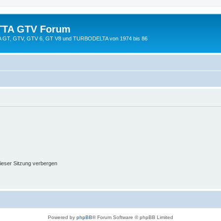
TTA GTV Forum
TTA GT, GTV, GTV 6, GT V8 und TURBODELTA von 1974 bis 86
ieser Sitzung verbergen
Powered by
phpBB
® Forum Software © phpBB Limited