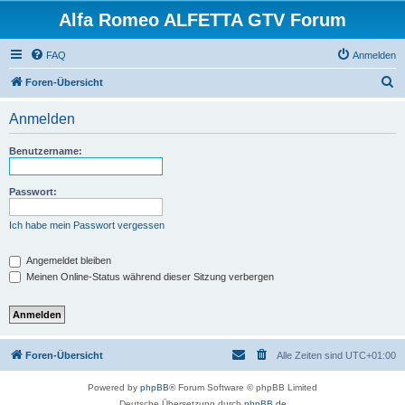
Alfa Romeo ALFETTA GTV Forum
FAQ
Anmelden
S
Foren-Übersicht
u
Anmelden
c
h
Benutzername:
e
Passwort:
Ich habe mein Passwort vergessen
Angemeldet bleiben
Meinen Online-Status während dieser Sitzung verbergen
Foren-Übersicht
Alle Zeiten sind
UTC+01:00
Powered by
phpBB
® Forum Software © phpBB Limited
Deutsche Übersetzung durch
phpBB.de