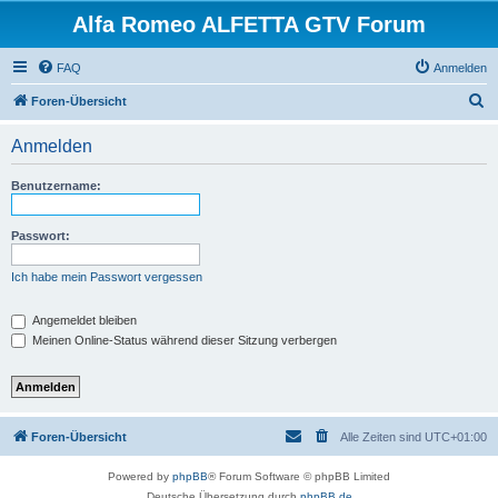
Alfa Romeo ALFETTA GTV Forum
FAQ
Anmelden
S
Foren-Übersicht
u
Anmelden
c
h
Benutzername:
e
Passwort:
Ich habe mein Passwort vergessen
Angemeldet bleiben
Meinen Online-Status während dieser Sitzung verbergen
Foren-Übersicht
Alle Zeiten sind
UTC+01:00
Powered by
phpBB
® Forum Software © phpBB Limited
Deutsche Übersetzung durch
phpBB.de