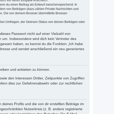
dich vor deren Eingabe ersichtlich.
wenn du einen Beitrag als Entwurf zwischenspeicherst. In
dern von Beiträgen (dazu zählen Private Nachrichten und
e. Die von deinem Browser übermittelte Browser-
 bei Umfragen, der Gelesen-Status von deinen Beiträgen oder
dieses Passwort nicht auf einer Vielzahl von
 um. Insbesondere wird dich kein Vertreter des
ergessen haben, so kannst du die Funktion „Ich habe
resse und sendet anschließend ein neu generiertes
reiben und anbieten zu können.
ie den Interessen Dritter, Zeitpunkte von Zugriffen
fern dies zur Gefahrenabwehr oder zur rechtlichen
eines Profils und die von dir erstellten Beiträge im
ngeschränkten Nutzerkreis (z. B. andere registrierte