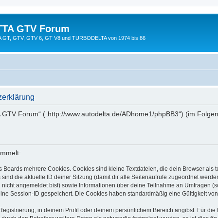
TTA GTV Forum
TTA GT, GTV, GTV 6, GT V8 und TURBODELTA von 1974 bis 86
erklärung
A GTV Forum“ („http://www.autodelta.de/ADhome1/phpBB3“) (im Folgend
ammelt:
s Boards mehrere Cookies. Cookies sind kleine Textdateien, die dein Browser als
 sind die aktuelle ID deiner Sitzung (damit dir alle Seitenaufrufe zugeordnet werd
u nicht angemeldet bist) sowie Informationen über deine Teilnahme an Umfragen (s
eine Session-ID gespeichert. Die Cookies haben standardmäßig eine Gültigkeit von 
Registrierung, in deinem Profil oder deinem persönlichem Bereich angibst. Für di