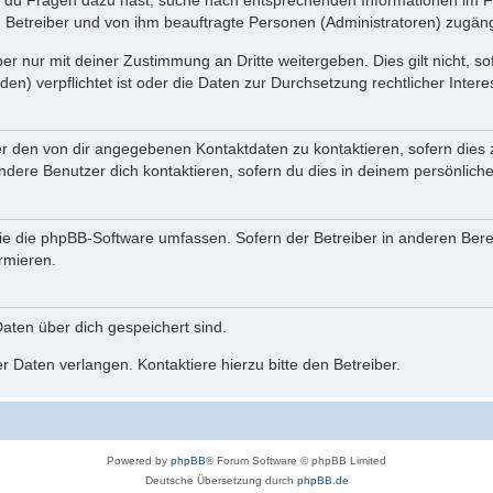
n du Fragen dazu hast, suche nach entsprechenden Informationen im Fo
n Betreiber und von ihm beauftragte Personen (Administratoren) zugäng
r nur mit deiner Zustimmung an Dritte weitergeben. Dies gilt nicht, s
n) verpflichtet ist oder die Daten zur Durchsetzung rechtlicher Interes
er den von dir angegebenen Kontaktdaten zu kontaktieren, sofern dies 
andere Benutzer dich kontaktieren, sofern du dies in deinem persönliche
, die die phpBB-Software umfassen. Sofern der Betreiber in anderen Be
ormieren.
 Daten über dich gespeichert sind.
 Daten verlangen. Kontaktiere hierzu bitte den Betreiber.
Powered by
phpBB
® Forum Software © phpBB Limited
Deutsche Übersetzung durch
phpBB.de