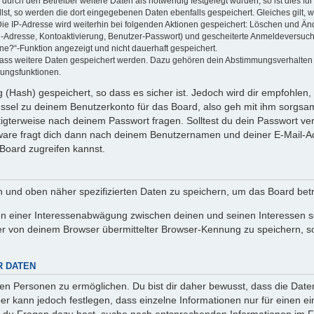
rch den Betreiber weitere Daten als notwendig festgelegt wurden, so ist dies für 
llst, so werden die dort eingegebenen Daten ebenfalls gespeichert. Gleiches gilt, 
Die IP-Adresse wird weiterhin bei folgenden Aktionen gespeichert: Löschen und Än
l-Adresse, Kontoaktivierung, Benutzer-Passwort) und gescheiterte Anmeldeversuch
ine?“-Funktion angezeigt und nicht dauerhaft gespeichert.
 dass weitere Daten gespeichert werden. Dazu gehören dein Abstimmungsverhalten
gungsfunktionen.
(Hash) gespeichert, so dass es sicher ist. Jedoch wird dir empfohlen, 
ssel zu deinem Benutzerkonto für das Board, also geh mit ihm sorgsam
htigterweise nach deinem Passwort fragen. Solltest du dein Passwort v
are fragt dich dann nach deinem Benutzernamen und deiner E-Mail-Ad
Board zugreifen kannst.
en und oben näher spezifizierten Daten zu speichern, um das Board bet
en einer Interessenabwägung zwischen deinen und seinen Interessen sow
r von deinem Browser übermittelter Browser-Kennung zu speichern, so
R DATEN
n Personen zu ermöglichen. Du bist dir daher bewusst, dass die Daten d
ber kann jedoch festlegen, dass einzelne Informationen nur für einen ei