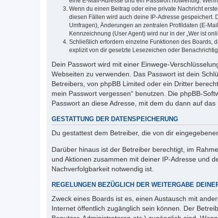
eine E-Mail-Adresse und ein Passwort notwendig. Wenn du
Wenn du einen Beitrag oder eine private Nachricht erste
diesen Fällen wird auch deine IP-Adresse gespeichert. 
Umfragen), Änderungen an zentralen Profildaten (E-Mai
Kennzeichnung (User Agent) wird nur in der „Wer ist onl
Schließlich erfordern einzelne Funktionen des Boards,
explizit von dir gesetzte Lesezeichen oder Benachrichti
Dein Passwort wird mit einer Einwege-Verschlüsselung 
Webseiten zu verwenden. Das Passwort ist dein Schlü
Betreibers, von phpBB Limited oder ein Dritter berec
mein Passwort vergessen“ benutzen. Die phpBB-Softw
Passwort an diese Adresse, mit dem du dann auf das 
GESTATTUNG DER DATENSPEICHERUNG
Du gestattest dem Betreiber, die von dir eingegeben
Darüber hinaus ist der Betreiber berechtigt, im Rahm
und Aktionen zusammen mit deiner IP-Adresse und de
Nachverfolgbarkeit notwendig ist.
REGELUNGEN BEZÜGLICH DER WEITERGABE DEINE
Zweck eines Boards ist es, einen Austausch mit andere
Internet öffentlich zugänglich sein können. Der Betrei