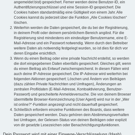
angemeldet bist) gespeichert. Ferner werden deine Benutzer-ID, ein
Authentifizierungsschlüssel und eine Session-ID gespeichert. Die
Cookies haben standardmäßig eine Gültigkeit von einem Jahr. Alle
Cookies kannst du jederzeit über die Funktion „Alle Cookies löschen“
löschen.
Weiterhin werden die Daten gespeichert, die du bei der Registrierung,
in deinem Profil oder deinem persönlichem Bereich angibst. Für die
Registrierung sind mindestens ein eindeutiger Benutzername, eine E-
Mail-Adresse und ein Passwort notwendig. Wenn durch den Betreiber
weitere Daten als notwendig festgelegt wurden, so ist dies für dich vor
deren Eingabe ersichtlich.
Wenn du einen Beitrag oder eine private Nachricht erstellst, so werden
die dort eingegebenen Daten ebenfalls gespeichert. Gleiches gilt, wenn
du einen Beitrag als Entwurf zwischenspeicherst. In diesen Fällen wird
auch deine IP-Adresse gespeichert. Die IP-Adresse wird weiterhin bei
folgenden Aktionen gespeichert: Löschen und Ändern von Beiträgen
(dazu zählen Private Nachrichten und Umfragen), Änderungen an
zentralen Profildaten (E-Mail-Adresse, Kontoaktivierung, Benutzer-
Passwort) und gescheiterte Anmeldeversuche. Die von deinem Browser
übermittelte Browser-Kennzeichnung (User Agent) wird nur in der „Wer
ist online?“-Funktion angezeigt und nicht dauerhaft gespeichert.
Schließlich erfordern einzelne Funktionen des Boards, dass weitere
Daten gespeichert werden. Dazu gehören dein Abstimmungsverhalten
bei Umfragen, der Gelesen-Status von deinen Beiträgen oder explizit
von dir gesetzte Lesezeichen oder Benachrichtigungsfunktionen.
Dein Passwort wird mit einer Einwege-Verschlüsselung (Hash)