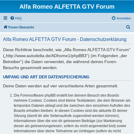
Alfa Romeo ALFETTA GTV Forum
FAQ
Anmelden
S
Foren-Übersicht
u
Alfa Romeo ALFETTA GTV Forum - Datenschutzerklärung
c
h
Diese Richtlinie beschreibt, wie „Alfa Romeo ALFETTA GTV Forum“
(„http://www.autodelta.de/ADhome1/phpBB3“) (im Folgenden „der
e
Betreiber“) die Daten verwendet, die während deines Foren-
Besuchs gesammelt werden.
UMFANG UND ART DER DATENSPEICHERUNG
Deine Daten werden auf vier verschiedene Arten gesammelt:
Die Forensoftware phpBB erstellt bei deinem Besuch des Boards
mehrere Cookies. Cookies sind kleine Textdateien, die dein Browser als
temporäre Dateien ablegt und die zwischen den einzelnen Aufrufen des
Boards erhalten bleiben. In diesen Cookies sind die aktuelle ID deiner
Sitzung (damit dir alle Seitenaufrufe zugeordnet werden können),
Informationen über die von dir gelesenen Beiträge (zur Markierung
dieser als gelesen/ungelesen; sofern du nicht angemeldet bist) sowie
Informationen über deine Teilnahme an Umfragen (sofern du nicht