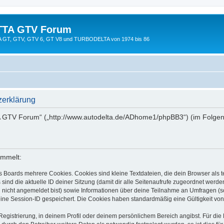
TTA GTV Forum
TTA GT, GTV, GTV 6, GT V8 und TURBODELTA von 1974 bis 86
erklärung
A GTV Forum“ („http://www.autodelta.de/ADhome1/phpBB3“) (im Folgend
ammelt:
s Boards mehrere Cookies. Cookies sind kleine Textdateien, die dein Browser als
 sind die aktuelle ID deiner Sitzung (damit dir alle Seitenaufrufe zugeordnet werd
u nicht angemeldet bist) sowie Informationen über deine Teilnahme an Umfragen (s
eine Session-ID gespeichert. Die Cookies haben standardmäßig eine Gültigkeit von 
Registrierung, in deinem Profil oder deinem persönlichem Bereich angibst. Für di