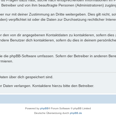
n du Fragen dazu hast, suche nach entsprechenden Informationen im Fo
n Betreiber und von ihm beauftragte Personen (Administratoren) zugäng
r nur mit deiner Zustimmung an Dritte weitergeben. Dies gilt nicht, s
n) verpflichtet ist oder die Daten zur Durchsetzung rechtlicher Interes
er den von dir angegebenen Kontaktdaten zu kontaktieren, sofern dies 
andere Benutzer dich kontaktieren, sofern du dies in deinem persönliche
, die die phpBB-Software umfassen. Sofern der Betreiber in anderen Be
ormieren.
 Daten über dich gespeichert sind.
 Daten verlangen. Kontaktiere hierzu bitte den Betreiber.
Powered by
phpBB
® Forum Software © phpBB Limited
Deutsche Übersetzung durch
phpBB.de