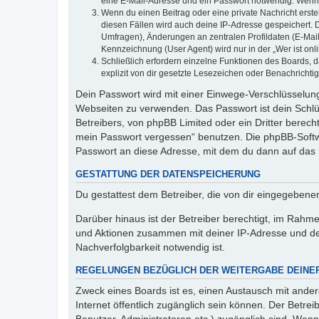
eine E-Mail-Adresse und ein Passwort notwendig. Wenn du
Wenn du einen Beitrag oder eine private Nachricht erste
diesen Fällen wird auch deine IP-Adresse gespeichert. 
Umfragen), Änderungen an zentralen Profildaten (E-Mai
Kennzeichnung (User Agent) wird nur in der „Wer ist onl
Schließlich erfordern einzelne Funktionen des Boards,
explizit von dir gesetzte Lesezeichen oder Benachrichti
Dein Passwort wird mit einer Einwege-Verschlüsselung 
Webseiten zu verwenden. Das Passwort ist dein Schlü
Betreibers, von phpBB Limited oder ein Dritter berec
mein Passwort vergessen“ benutzen. Die phpBB-Softw
Passwort an diese Adresse, mit dem du dann auf das 
GESTATTUNG DER DATENSPEICHERUNG
Du gestattest dem Betreiber, die von dir eingegeben
Darüber hinaus ist der Betreiber berechtigt, im Rahm
und Aktionen zusammen mit deiner IP-Adresse und de
Nachverfolgbarkeit notwendig ist.
REGELUNGEN BEZÜGLICH DER WEITERGABE DEINE
Zweck eines Boards ist es, einen Austausch mit andere
Internet öffentlich zugänglich sein können. Der Betrei