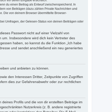
dich vor deren Eingabe ersichtlich.
wenn du einen Beitrag als Entwurf zwischenspeicherst. In
dern von Beiträgen (dazu zählen Private Nachrichten und
e. Die von deinem Browser übermittelte Browser-
 bei Umfragen, der Gelesen-Status von deinen Beiträgen oder
dieses Passwort nicht auf einer Vielzahl von
 um. Insbesondere wird dich kein Vertreter des
ergessen haben, so kannst du die Funktion „Ich habe
resse und sendet anschließend ein neu generiertes
reiben und anbieten zu können.
ie den Interessen Dritter, Zeitpunkte von Zugriffen
fern dies zur Gefahrenabwehr oder zur rechtlichen
eines Profils und die von dir erstellten Beiträge im
ngeschränkten Nutzerkreis (z. B. andere registrierte