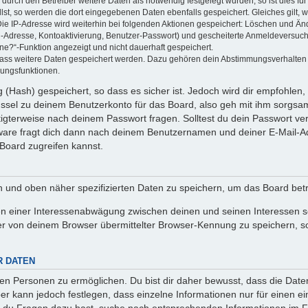
rch den Betreiber weitere Daten als notwendig festgelegt wurden, so ist dies für 
llst, so werden die dort eingegebenen Daten ebenfalls gespeichert. Gleiches gilt, 
Die IP-Adresse wird weiterhin bei folgenden Aktionen gespeichert: Löschen und Än
l-Adresse, Kontoaktivierung, Benutzer-Passwort) und gescheiterte Anmeldeversuch
ine?“-Funktion angezeigt und nicht dauerhaft gespeichert.
 dass weitere Daten gespeichert werden. Dazu gehören dein Abstimmungsverhalten
gungsfunktionen.
(Hash) gespeichert, so dass es sicher ist. Jedoch wird dir empfohlen, 
ssel zu deinem Benutzerkonto für das Board, also geh mit ihm sorgsam
htigterweise nach deinem Passwort fragen. Solltest du dein Passwort v
are fragt dich dann nach deinem Benutzernamen und deiner E-Mail-Ad
Board zugreifen kannst.
en und oben näher spezifizierten Daten zu speichern, um das Board bet
en einer Interessenabwägung zwischen deinen und seinen Interessen sow
r von deinem Browser übermittelter Browser-Kennung zu speichern, so
R DATEN
n Personen zu ermöglichen. Du bist dir daher bewusst, dass die Daten d
ber kann jedoch festlegen, dass einzelne Informationen nur für einen ei