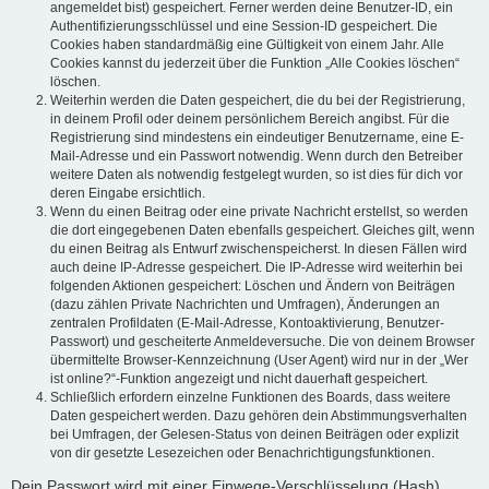
angemeldet bist) gespeichert. Ferner werden deine Benutzer-ID, ein
Authentifizierungsschlüssel und eine Session-ID gespeichert. Die
Cookies haben standardmäßig eine Gültigkeit von einem Jahr. Alle
Cookies kannst du jederzeit über die Funktion „Alle Cookies löschen“
löschen.
Weiterhin werden die Daten gespeichert, die du bei der Registrierung,
in deinem Profil oder deinem persönlichem Bereich angibst. Für die
Registrierung sind mindestens ein eindeutiger Benutzername, eine E-
Mail-Adresse und ein Passwort notwendig. Wenn durch den Betreiber
weitere Daten als notwendig festgelegt wurden, so ist dies für dich vor
deren Eingabe ersichtlich.
Wenn du einen Beitrag oder eine private Nachricht erstellst, so werden
die dort eingegebenen Daten ebenfalls gespeichert. Gleiches gilt, wenn
du einen Beitrag als Entwurf zwischenspeicherst. In diesen Fällen wird
auch deine IP-Adresse gespeichert. Die IP-Adresse wird weiterhin bei
folgenden Aktionen gespeichert: Löschen und Ändern von Beiträgen
(dazu zählen Private Nachrichten und Umfragen), Änderungen an
zentralen Profildaten (E-Mail-Adresse, Kontoaktivierung, Benutzer-
Passwort) und gescheiterte Anmeldeversuche. Die von deinem Browser
übermittelte Browser-Kennzeichnung (User Agent) wird nur in der „Wer
ist online?“-Funktion angezeigt und nicht dauerhaft gespeichert.
Schließlich erfordern einzelne Funktionen des Boards, dass weitere
Daten gespeichert werden. Dazu gehören dein Abstimmungsverhalten
bei Umfragen, der Gelesen-Status von deinen Beiträgen oder explizit
von dir gesetzte Lesezeichen oder Benachrichtigungsfunktionen.
Dein Passwort wird mit einer Einwege-Verschlüsselung (Hash)