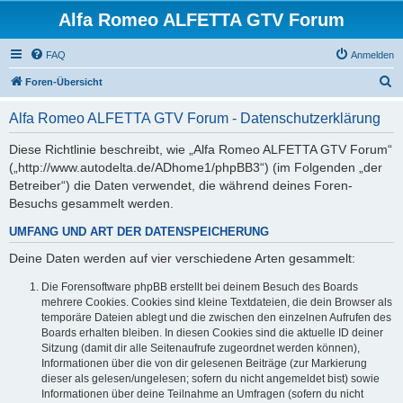
Alfa Romeo ALFETTA GTV Forum
FAQ
Anmelden
S
Foren-Übersicht
u
Alfa Romeo ALFETTA GTV Forum - Datenschutzerklärung
c
h
Diese Richtlinie beschreibt, wie „Alfa Romeo ALFETTA GTV Forum“
(„http://www.autodelta.de/ADhome1/phpBB3“) (im Folgenden „der
e
Betreiber“) die Daten verwendet, die während deines Foren-
Besuchs gesammelt werden.
UMFANG UND ART DER DATENSPEICHERUNG
Deine Daten werden auf vier verschiedene Arten gesammelt:
Die Forensoftware phpBB erstellt bei deinem Besuch des Boards
mehrere Cookies. Cookies sind kleine Textdateien, die dein Browser als
temporäre Dateien ablegt und die zwischen den einzelnen Aufrufen des
Boards erhalten bleiben. In diesen Cookies sind die aktuelle ID deiner
Sitzung (damit dir alle Seitenaufrufe zugeordnet werden können),
Informationen über die von dir gelesenen Beiträge (zur Markierung
dieser als gelesen/ungelesen; sofern du nicht angemeldet bist) sowie
Informationen über deine Teilnahme an Umfragen (sofern du nicht