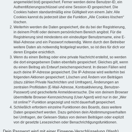
angemeldet bist) gespeichert. Ferner werden deine Benutzer-ID, ein
Authentifizierungsschlüssel und eine Session-ID gespeichert. Die
Cookies haben standardmäßig eine Gültigkeit von einem Jahr. Alle
Cookies kannst du jederzeit über die Funktion „Alle Cookies löschen“
löschen.
Weiterhin werden die Daten gespeichert, die du bei der Registrierung,
in deinem Profil oder deinem persönlichem Bereich angibst. Für die
Registrierung sind mindestens ein eindeutiger Benutzername, eine E-
Mail-Adresse und ein Passwort notwendig. Wenn durch den Betreiber
weitere Daten als notwendig festgelegt wurden, so ist dies für dich vor
deren Eingabe ersichtlich.
Wenn du einen Beitrag oder eine private Nachricht erstellst, so werden
die dort eingegebenen Daten ebenfalls gespeichert. Gleiches gilt, wenn
du einen Beitrag als Entwurf zwischenspeicherst. In diesen Fällen wird
auch deine IP-Adresse gespeichert. Die IP-Adresse wird weiterhin bei
folgenden Aktionen gespeichert: Löschen und Ändern von Beiträgen
(dazu zählen Private Nachrichten und Umfragen), Änderungen an
zentralen Profildaten (E-Mail-Adresse, Kontoaktivierung, Benutzer-
Passwort) und gescheiterte Anmeldeversuche. Die von deinem Browser
übermittelte Browser-Kennzeichnung (User Agent) wird nur in der „Wer
ist online?“-Funktion angezeigt und nicht dauerhaft gespeichert.
Schließlich erfordern einzelne Funktionen des Boards, dass weitere
Daten gespeichert werden. Dazu gehören dein Abstimmungsverhalten
bei Umfragen, der Gelesen-Status von deinen Beiträgen oder explizit
von dir gesetzte Lesezeichen oder Benachrichtigungsfunktionen.
Dein Passwort wird mit einer Einwege-Verschlüsselung (Hash)