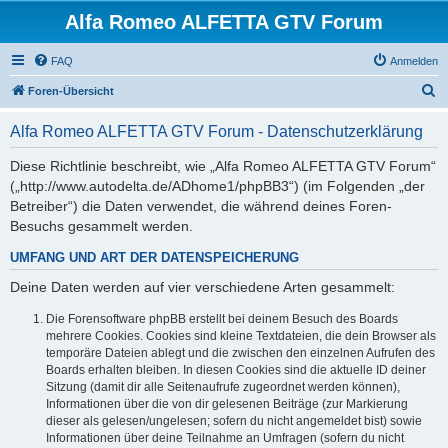
Alfa Romeo ALFETTA GTV Forum
FAQ
Anmelden
S
Foren-Übersicht
u
Alfa Romeo ALFETTA GTV Forum - Datenschutzerklärung
c
h
Diese Richtlinie beschreibt, wie „Alfa Romeo ALFETTA GTV Forum“
(„http://www.autodelta.de/ADhome1/phpBB3“) (im Folgenden „der
e
Betreiber“) die Daten verwendet, die während deines Foren-
Besuchs gesammelt werden.
UMFANG UND ART DER DATENSPEICHERUNG
Deine Daten werden auf vier verschiedene Arten gesammelt:
Die Forensoftware phpBB erstellt bei deinem Besuch des Boards
mehrere Cookies. Cookies sind kleine Textdateien, die dein Browser als
temporäre Dateien ablegt und die zwischen den einzelnen Aufrufen des
Boards erhalten bleiben. In diesen Cookies sind die aktuelle ID deiner
Sitzung (damit dir alle Seitenaufrufe zugeordnet werden können),
Informationen über die von dir gelesenen Beiträge (zur Markierung
dieser als gelesen/ungelesen; sofern du nicht angemeldet bist) sowie
Informationen über deine Teilnahme an Umfragen (sofern du nicht