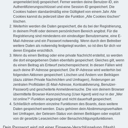
angemeldet bist) gespeichert. Ferner werden deine Benutzer-ID, ein
Authentifizierungsschlüssel und eine Session-ID gespeichert. Die
Cookies haben standardmäßig eine Gültigkeit von einem Jahr. Alle
Cookies kannst du jederzeit über die Funktion „Alle Cookies löschen“
löschen.
Weiterhin werden die Daten gespeichert, die du bei der Registrierung,
in deinem Profil oder deinem persönlichem Bereich angibst. Für die
Registrierung sind mindestens ein eindeutiger Benutzername, eine E-
Mail-Adresse und ein Passwort notwendig. Wenn durch den Betreiber
weitere Daten als notwendig festgelegt wurden, so ist dies für dich vor
deren Eingabe ersichtlich.
Wenn du einen Beitrag oder eine private Nachricht erstellst, so werden
die dort eingegebenen Daten ebenfalls gespeichert. Gleiches gilt, wenn
du einen Beitrag als Entwurf zwischenspeicherst. In diesen Fällen wird
auch deine IP-Adresse gespeichert. Die IP-Adresse wird weiterhin bei
folgenden Aktionen gespeichert: Löschen und Ändern von Beiträgen
(dazu zählen Private Nachrichten und Umfragen), Änderungen an
zentralen Profildaten (E-Mail-Adresse, Kontoaktivierung, Benutzer-
Passwort) und gescheiterte Anmeldeversuche. Die von deinem Browser
übermittelte Browser-Kennzeichnung (User Agent) wird nur in der „Wer
ist online?“-Funktion angezeigt und nicht dauerhaft gespeichert.
Schließlich erfordern einzelne Funktionen des Boards, dass weitere
Daten gespeichert werden. Dazu gehören dein Abstimmungsverhalten
bei Umfragen, der Gelesen-Status von deinen Beiträgen oder explizit
von dir gesetzte Lesezeichen oder Benachrichtigungsfunktionen.
Dein Passwort wird mit einer Einwege-Verschlüsselung (Hash)