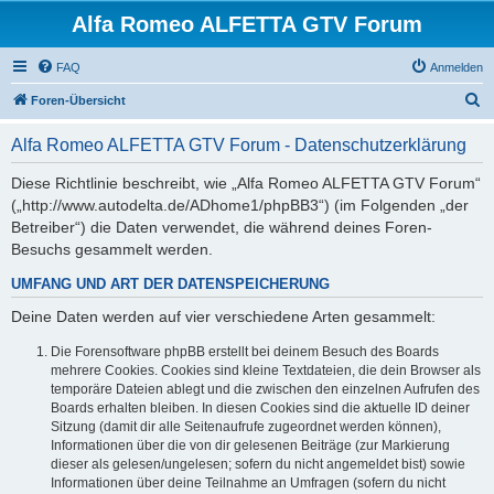
Alfa Romeo ALFETTA GTV Forum
FAQ
Anmelden
S
Foren-Übersicht
u
Alfa Romeo ALFETTA GTV Forum - Datenschutzerklärung
c
h
Diese Richtlinie beschreibt, wie „Alfa Romeo ALFETTA GTV Forum“
(„http://www.autodelta.de/ADhome1/phpBB3“) (im Folgenden „der
e
Betreiber“) die Daten verwendet, die während deines Foren-
Besuchs gesammelt werden.
UMFANG UND ART DER DATENSPEICHERUNG
Deine Daten werden auf vier verschiedene Arten gesammelt:
Die Forensoftware phpBB erstellt bei deinem Besuch des Boards
mehrere Cookies. Cookies sind kleine Textdateien, die dein Browser als
temporäre Dateien ablegt und die zwischen den einzelnen Aufrufen des
Boards erhalten bleiben. In diesen Cookies sind die aktuelle ID deiner
Sitzung (damit dir alle Seitenaufrufe zugeordnet werden können),
Informationen über die von dir gelesenen Beiträge (zur Markierung
dieser als gelesen/ungelesen; sofern du nicht angemeldet bist) sowie
Informationen über deine Teilnahme an Umfragen (sofern du nicht