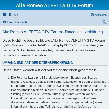
Alfa Romeo ALFETTA GTV Forum
FAQ
Anmelden
S
Foren-Übersicht
u
Alfa Romeo ALFETTA GTV Forum - Datenschutzerklärung
c
h
Diese Richtlinie beschreibt, wie „Alfa Romeo ALFETTA GTV Forum“
(„http://www.autodelta.de/ADhome1/phpBB3“) (im Folgenden „der
e
Betreiber“) die Daten verwendet, die während deines Foren-
Besuchs gesammelt werden.
UMFANG UND ART DER DATENSPEICHERUNG
Deine Daten werden auf vier verschiedene Arten gesammelt:
Die Forensoftware phpBB erstellt bei deinem Besuch des Boards
mehrere Cookies. Cookies sind kleine Textdateien, die dein Browser als
temporäre Dateien ablegt und die zwischen den einzelnen Aufrufen des
Boards erhalten bleiben. In diesen Cookies sind die aktuelle ID deiner
Sitzung (damit dir alle Seitenaufrufe zugeordnet werden können),
Informationen über die von dir gelesenen Beiträge (zur Markierung
dieser als gelesen/ungelesen; sofern du nicht angemeldet bist) sowie
Informationen über deine Teilnahme an Umfragen (sofern du nicht