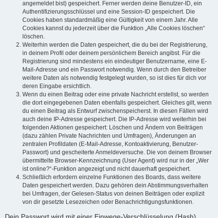
angemeldet bist) gespeichert. Ferner werden deine Benutzer-ID, ein
Authentifizierungsschlüssel und eine Session-ID gespeichert. Die
Cookies haben standardmäßig eine Gültigkeit von einem Jahr. Alle
Cookies kannst du jederzeit über die Funktion „Alle Cookies löschen“
löschen.
Weiterhin werden die Daten gespeichert, die du bei der Registrierung,
in deinem Profil oder deinem persönlichem Bereich angibst. Für die
Registrierung sind mindestens ein eindeutiger Benutzername, eine E-
Mail-Adresse und ein Passwort notwendig. Wenn durch den Betreiber
weitere Daten als notwendig festgelegt wurden, so ist dies für dich vor
deren Eingabe ersichtlich.
Wenn du einen Beitrag oder eine private Nachricht erstellst, so werden
die dort eingegebenen Daten ebenfalls gespeichert. Gleiches gilt, wenn
du einen Beitrag als Entwurf zwischenspeicherst. In diesen Fällen wird
auch deine IP-Adresse gespeichert. Die IP-Adresse wird weiterhin bei
folgenden Aktionen gespeichert: Löschen und Ändern von Beiträgen
(dazu zählen Private Nachrichten und Umfragen), Änderungen an
zentralen Profildaten (E-Mail-Adresse, Kontoaktivierung, Benutzer-
Passwort) und gescheiterte Anmeldeversuche. Die von deinem Browser
übermittelte Browser-Kennzeichnung (User Agent) wird nur in der „Wer
ist online?“-Funktion angezeigt und nicht dauerhaft gespeichert.
Schließlich erfordern einzelne Funktionen des Boards, dass weitere
Daten gespeichert werden. Dazu gehören dein Abstimmungsverhalten
bei Umfragen, der Gelesen-Status von deinen Beiträgen oder explizit
von dir gesetzte Lesezeichen oder Benachrichtigungsfunktionen.
Dein Passwort wird mit einer Einwege-Verschlüsselung (Hash)