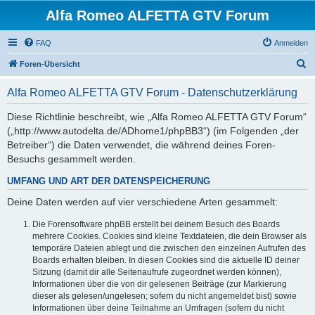
Alfa Romeo ALFETTA GTV Forum
FAQ
Anmelden
S
Foren-Übersicht
u
Alfa Romeo ALFETTA GTV Forum - Datenschutzerklärung
c
h
Diese Richtlinie beschreibt, wie „Alfa Romeo ALFETTA GTV Forum“
(„http://www.autodelta.de/ADhome1/phpBB3“) (im Folgenden „der
e
Betreiber“) die Daten verwendet, die während deines Foren-
Besuchs gesammelt werden.
UMFANG UND ART DER DATENSPEICHERUNG
Deine Daten werden auf vier verschiedene Arten gesammelt:
Die Forensoftware phpBB erstellt bei deinem Besuch des Boards
mehrere Cookies. Cookies sind kleine Textdateien, die dein Browser als
temporäre Dateien ablegt und die zwischen den einzelnen Aufrufen des
Boards erhalten bleiben. In diesen Cookies sind die aktuelle ID deiner
Sitzung (damit dir alle Seitenaufrufe zugeordnet werden können),
Informationen über die von dir gelesenen Beiträge (zur Markierung
dieser als gelesen/ungelesen; sofern du nicht angemeldet bist) sowie
Informationen über deine Teilnahme an Umfragen (sofern du nicht