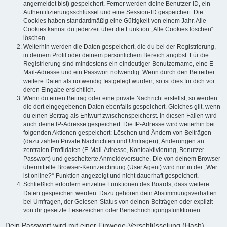
angemeldet bist) gespeichert. Ferner werden deine Benutzer-ID, ein
Authentifizierungsschlüssel und eine Session-ID gespeichert. Die
Cookies haben standardmäßig eine Gültigkeit von einem Jahr. Alle
Cookies kannst du jederzeit über die Funktion „Alle Cookies löschen“
löschen.
Weiterhin werden die Daten gespeichert, die du bei der Registrierung,
in deinem Profil oder deinem persönlichem Bereich angibst. Für die
Registrierung sind mindestens ein eindeutiger Benutzername, eine E-
Mail-Adresse und ein Passwort notwendig. Wenn durch den Betreiber
weitere Daten als notwendig festgelegt wurden, so ist dies für dich vor
deren Eingabe ersichtlich.
Wenn du einen Beitrag oder eine private Nachricht erstellst, so werden
die dort eingegebenen Daten ebenfalls gespeichert. Gleiches gilt, wenn
du einen Beitrag als Entwurf zwischenspeicherst. In diesen Fällen wird
auch deine IP-Adresse gespeichert. Die IP-Adresse wird weiterhin bei
folgenden Aktionen gespeichert: Löschen und Ändern von Beiträgen
(dazu zählen Private Nachrichten und Umfragen), Änderungen an
zentralen Profildaten (E-Mail-Adresse, Kontoaktivierung, Benutzer-
Passwort) und gescheiterte Anmeldeversuche. Die von deinem Browser
übermittelte Browser-Kennzeichnung (User Agent) wird nur in der „Wer
ist online?“-Funktion angezeigt und nicht dauerhaft gespeichert.
Schließlich erfordern einzelne Funktionen des Boards, dass weitere
Daten gespeichert werden. Dazu gehören dein Abstimmungsverhalten
bei Umfragen, der Gelesen-Status von deinen Beiträgen oder explizit
von dir gesetzte Lesezeichen oder Benachrichtigungsfunktionen.
Dein Passwort wird mit einer Einwege-Verschlüsselung (Hash)