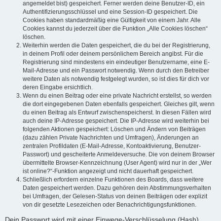
angemeldet bist) gespeichert. Ferner werden deine Benutzer-ID, ein
Authentifizierungsschlüssel und eine Session-ID gespeichert. Die
Cookies haben standardmäßig eine Gültigkeit von einem Jahr. Alle
Cookies kannst du jederzeit über die Funktion „Alle Cookies löschen“
löschen.
Weiterhin werden die Daten gespeichert, die du bei der Registrierung,
in deinem Profil oder deinem persönlichem Bereich angibst. Für die
Registrierung sind mindestens ein eindeutiger Benutzername, eine E-
Mail-Adresse und ein Passwort notwendig. Wenn durch den Betreiber
weitere Daten als notwendig festgelegt wurden, so ist dies für dich vor
deren Eingabe ersichtlich.
Wenn du einen Beitrag oder eine private Nachricht erstellst, so werden
die dort eingegebenen Daten ebenfalls gespeichert. Gleiches gilt, wenn
du einen Beitrag als Entwurf zwischenspeicherst. In diesen Fällen wird
auch deine IP-Adresse gespeichert. Die IP-Adresse wird weiterhin bei
folgenden Aktionen gespeichert: Löschen und Ändern von Beiträgen
(dazu zählen Private Nachrichten und Umfragen), Änderungen an
zentralen Profildaten (E-Mail-Adresse, Kontoaktivierung, Benutzer-
Passwort) und gescheiterte Anmeldeversuche. Die von deinem Browser
übermittelte Browser-Kennzeichnung (User Agent) wird nur in der „Wer
ist online?“-Funktion angezeigt und nicht dauerhaft gespeichert.
Schließlich erfordern einzelne Funktionen des Boards, dass weitere
Daten gespeichert werden. Dazu gehören dein Abstimmungsverhalten
bei Umfragen, der Gelesen-Status von deinen Beiträgen oder explizit
von dir gesetzte Lesezeichen oder Benachrichtigungsfunktionen.
Dein Passwort wird mit einer Einwege-Verschlüsselung (Hash)