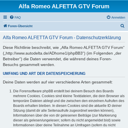
Alfa Romeo ALFETTA GTV Forum
FAQ
Anmelden
S
Foren-Übersicht
u
Alfa Romeo ALFETTA GTV Forum - Datenschutzerklärung
c
h
Diese Richtlinie beschreibt, wie „Alfa Romeo ALFETTA GTV Forum“
(„http://www.autodelta.de/ADhome1/phpBB3“) (im Folgenden „der
e
Betreiber“) die Daten verwendet, die während deines Foren-
Besuchs gesammelt werden.
UMFANG UND ART DER DATENSPEICHERUNG
Deine Daten werden auf vier verschiedene Arten gesammelt:
Die Forensoftware phpBB erstellt bei deinem Besuch des Boards
mehrere Cookies. Cookies sind kleine Textdateien, die dein Browser als
temporäre Dateien ablegt und die zwischen den einzelnen Aufrufen des
Boards erhalten bleiben. In diesen Cookies sind die aktuelle ID deiner
Sitzung (damit dir alle Seitenaufrufe zugeordnet werden können),
Informationen über die von dir gelesenen Beiträge (zur Markierung
dieser als gelesen/ungelesen; sofern du nicht angemeldet bist) sowie
Informationen über deine Teilnahme an Umfragen (sofern du nicht